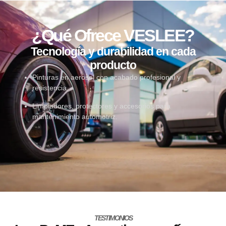
¿Qué Ofrece VESLEE?
Tecnología y durabilidad en cada
producto
Pinturas en aerosol con acabado profesional y
resistencia.
Limpiadores, protectores y accesorios para
mantenimiento automotriz.
TESTIMONIOS