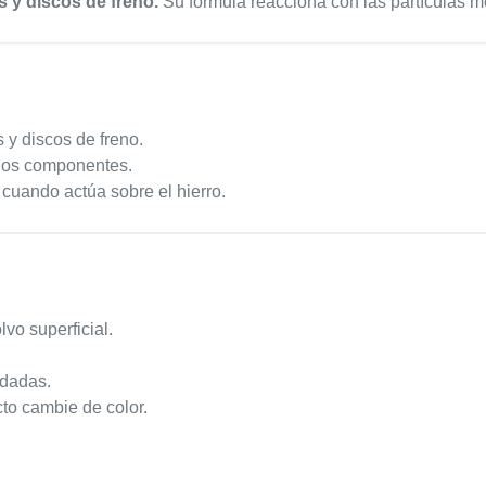
s y discos de freno.
Su fórmula reacciona con las partículas me
 y discos de freno.
e los componentes.
 cuando actúa sobre el hierro.
lvo superficial.
idadas.
to cambie de color.