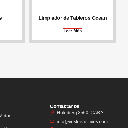
s
Limpiador de Tableros Ocean
Leer Más
Contactanos
Holmberg 3560, CABA
Motor
info@vesleeaditivos.com